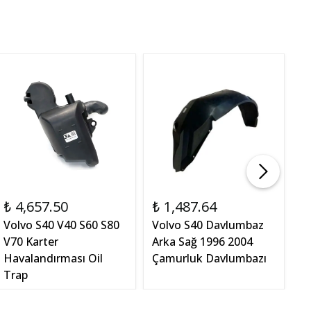
₺ 4,657.50
₺ 1,487.64
₺ 
₺
Volvo S40 V40 S60 S80
Volvo S40 Davlumbaz
S
V70 Karter
Arka Sağ 1996 2004
T
Havalandırması Oil
Çamurluk Davlumbazı
S
Trap