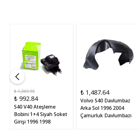
₺ 1,069.90
₺ 1,487.64
₺ 992.84
Volvo S40 Davlumbaz
n
S40 V40 Ateşleme
Arka Sol 1996 2004
Bobini 1+4 Siyah Soket
Çamurluk Davlumbazı
Girişi 1996 1998