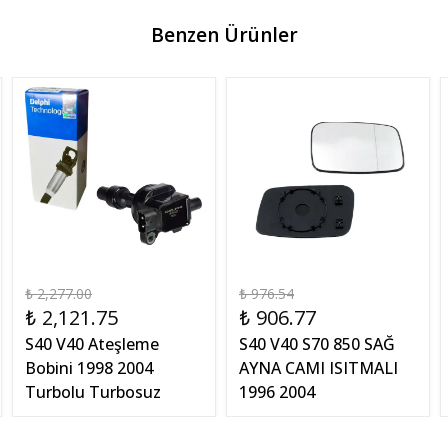
Benzen Ürünler
₺ 2,277.00
₺ 976.54
₺ 2,121.75
₺ 906.77
S40 V40 Ateşleme
S40 V40 S70 850 SAĞ
Bobini 1998 2004
AYNA CAMI ISITMALI
Turbolu Turbosuz
1996 2004