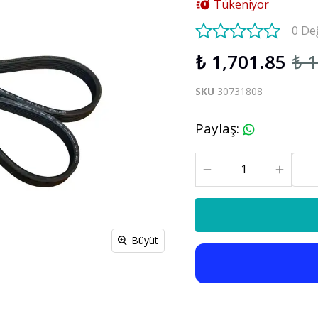
Tükeniyor
S60 V60 2019-2025
0 De
₺ 1,701.85
₺ 
Xc90
C30 C70
Xc90 2003-2013
SKU
30731808
xc90 2015-2025
Paylaş
:
Büyüt