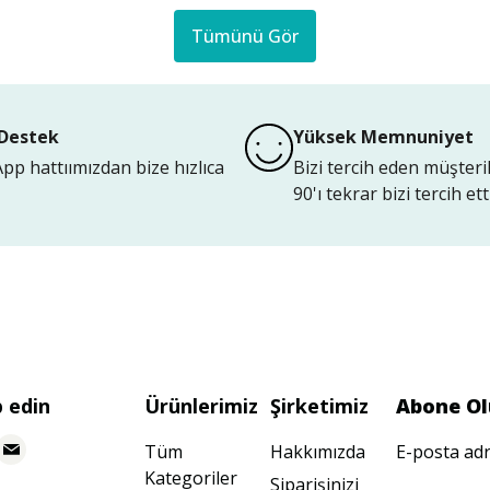
Tümünü Gör
Destek
Yüksek Memnuniyet
p hattıımızdan bize hızlıca
Bizi tercih eden müşteri
90'ı tekrar bizi tercih etti
p edin
Ürünlerimiz
Şirketimiz
Abone Ol
Tüm
Hakkımızda
E-posta adr
Kategoriler
Siparişinizi