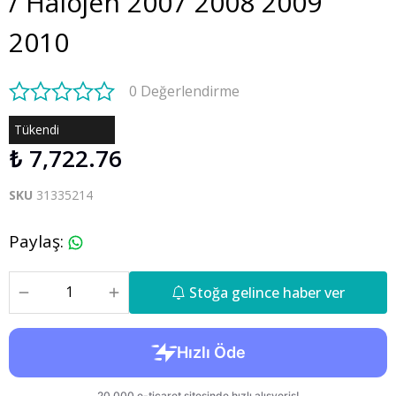
/ Halojen 2007 2008 2009
2010
0 Değerlendirme
Tükendi
₺ 7,722.76
SKU
31335214
Paylaş
:
Stoğa gelince haber ver