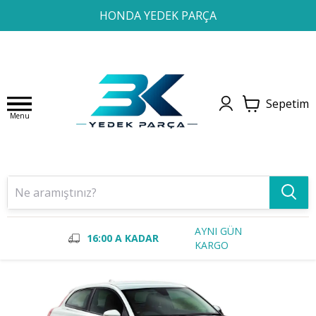
1
2
3
4
HONDA YEDEK PARÇA
Sepetim
Menu
AYNI GÜN
16:00 A KADAR
KARGO