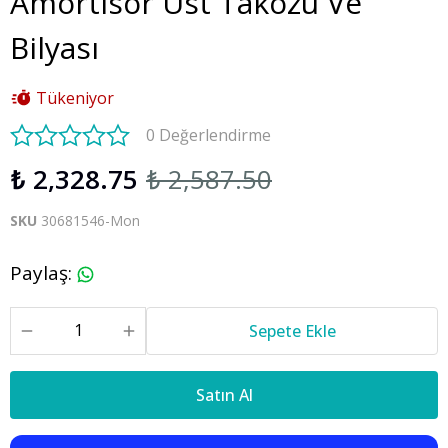
Amortisör Üst Takozu Ve
Bilyası
Tükeniyor
0 Değerlendirme
₺ 2,328.75
₺ 2,587.50
SKU
30681546-Mon
Paylaş
:
Sepete Ekle
Satın Al