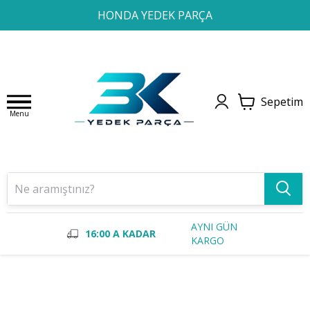
1
2
3
4
HONDA YEDEK PARÇA
Sepetim
Menu
AYNI GÜN
16:00 A KADAR
KARGO