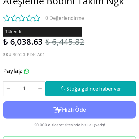
Ateşleme Bobini Takım Ngk
0 Değerlendirme
Tükendi
₺ 6,038.63
₺ 6,445.82
SKU
30520-PDK-A01
Paylaş
:
Stoğa gelince haber ver