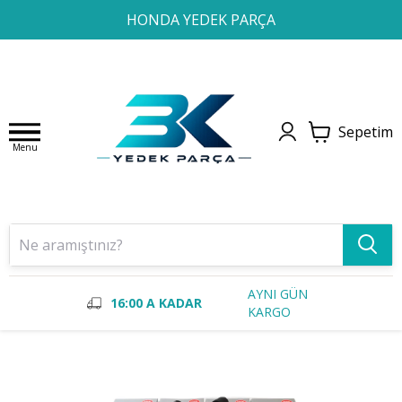
1
2
3
4
HONDA YEDEK PARÇA
Sepetim
Menu
AYNI GÜN
16:00 A KADAR
KARGO