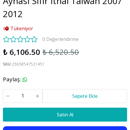
Aynası Sıfır İthal Taiwan 2007
2012
Tükeniyor
0 Değerlendirme
₺ 6,106.50
₺ 6,520.50
SKU
25658547521451
Paylaş
:
Sepete Ekle
Satın Al