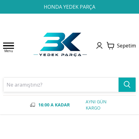
1
2
3
4
HONDA YEDEK PARÇA
Sepetim
Menu
AYNI GÜN
16:00 A KADAR
KARGO