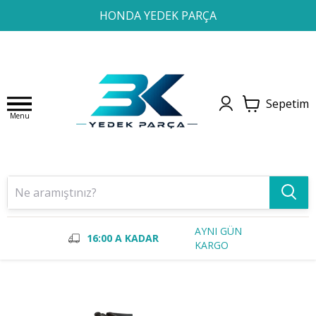
1
2
3
4
HONDA YEDEK PARÇA
Sepetim
Menu
AYNI GÜN
16:00 A KADAR
KARGO