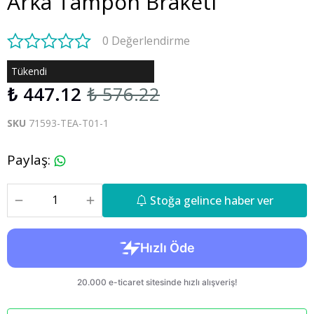
Arka Tampon Braketi
0 Değerlendirme
Tükendi
₺ 447.12
₺ 576.22
SKU
71593-TEA-T01-1
Paylaş
:
Stoğa gelince haber ver