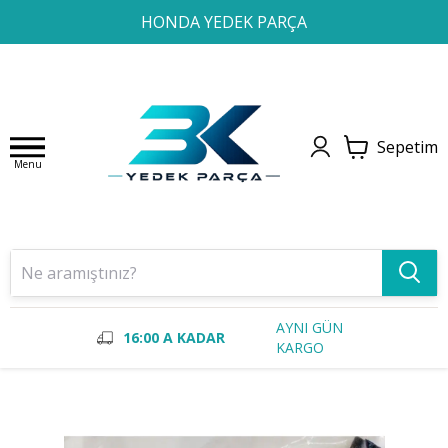
1
2
3
4
HONDA YEDEK PARÇA
Sepetim
Menu
AYNI GÜN
16:00 A KADAR
KARGO