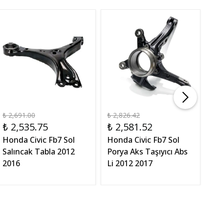
₺ 2,691.00
₺ 2,826.42
₺
₺ 2,535.75
₺ 2,581.52
H
Honda Civic Fb7 Sol
Honda Civic Fb7 Sol
P
Salıncak Tabla 2012
Porya Aks Taşıyıcı Abs
2
2016
Li 2012 2017