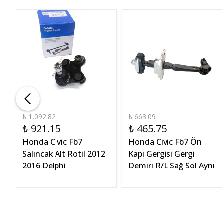
₺ 1,092.82
₺ 663.09
₺ 921.15
₺ 465.75
y
Honda Civic Fb7
Honda Civic Fb7 Ön
OP
Salıncak Alt Rotil 2012
Kapı Gergisi Gergi
2016 Delphi
Demiri R/L Sağ Sol Aynı