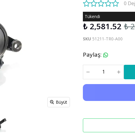
0 De
S60 V60 2019-2025
Tükendi
₺ 2,581.52
₺ 
Xc90
C30 C70
Xc90 2003-2013
SKU
51211-TR0-A00
xc90 2015-2025
Paylaş
:
Büyüt