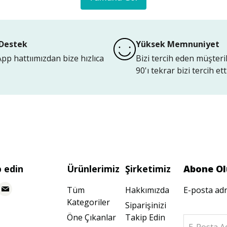
Destek
Yüksek Memnuniyet
p hattıımızdan bize hızlıca
Bizi tercih eden müşteri
90'ı tekrar bizi tercih etti
p edin
Ürünlerimiz
Şirketimiz
Abone Ol
Tüm
Hakkımızda
E-posta adr
Kategoriler
Siparişinizi
Öne Çıkanlar
Takip Edin