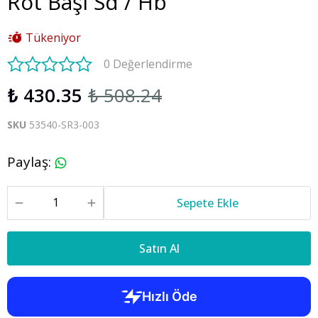
Rot Başı Sd / Hb
Tükeniyor
0 Değerlendirme
₺ 430.35
₺ 508.24
SKU
53540-SR3-003
Paylaş
:
Sepete Ekle
Satın Al