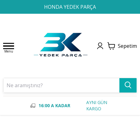
1
2
3
4
HONDA YEDEK PARÇA
Sepetim
Menu
AYNI GÜN
16:00 A KADAR
KARGO