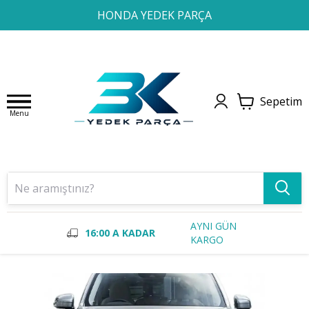
1
2
3
4
HONDA YEDEK PARÇA
Sepetim
Menu
AYNI GÜN
16:00 A KADAR
KARGO