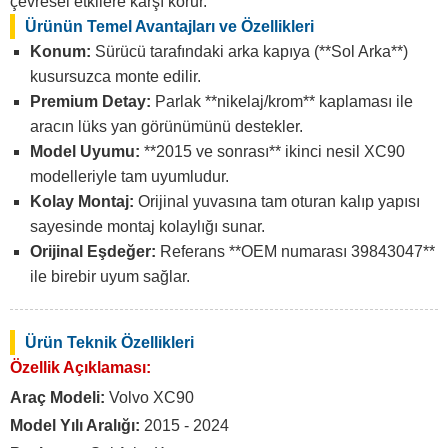
çevresel etkilere karşı korur.
Ürünün Temel Avantajları ve Özellikleri
Konum:
Sürücü tarafındaki arka kapıya (**Sol Arka**)
kusursuzca monte edilir.
Premium Detay:
Parlak **nikelaj/krom** kaplaması ile
aracın lüks yan görünümünü destekler.
Model Uyumu:
**2015 ve sonrası** ikinci nesil XC90
modelleriyle tam uyumludur.
Kolay Montaj:
Orijinal yuvasına tam oturan kalıp yapısı
sayesinde montaj kolaylığı sunar.
Orijinal Eşdeğer:
Referans **OEM numarası 39843047**
ile birebir uyum sağlar.
Ürün Teknik Özellikleri
Özellik Açıklaması:
Araç Modeli:
Volvo XC90
Model Yılı Aralığı:
2015 - 2024