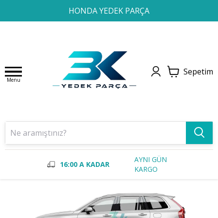
1
2
3
4
HONDA YEDEK PARÇA
Sepetim
Menu
AYNI GÜN
16:00 A KADAR
KARGO