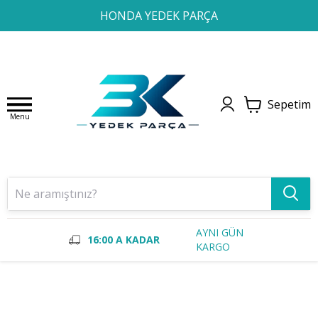
1
2
3
4
HONDA YEDEK PARÇA
Sepetim
Menu
AYNI GÜN
16:00 A KADAR
KARGO