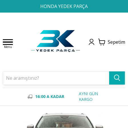
1
2
3
4
HONDA YEDEK PARÇA
Sepetim
Menu
AYNI GÜN
16:00 A KADAR
KARGO