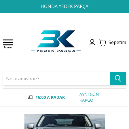
1
2
3
4
HONDA YEDEK PARÇA
Sepetim
Menu
AYNI GÜN
16:00 A KADAR
KARGO