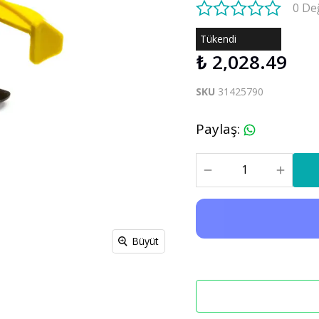
0 De
S60 V60 2019-2025
Tükendi
₺ 2,028.49
Xc90
C30 C70
Xc90 2003-2013
SKU
31425790
xc90 2015-2025
Paylaş
:
Büyüt