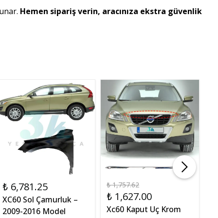
unar.
Hemen sipariş verin, aracınıza ekstra güvenlik
₺ 6,781.25
₺ 1,757.62
₺ 
₺ 1,627.00
₺
XC60 Sol Çamurluk –
Xc60 Kaput Uç Krom
C
2009-2016 Model