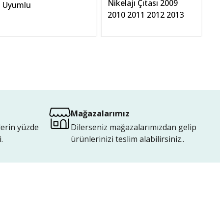
Nikelajı Çıtası 2009
V
Uyumlu
2010 2011 2012 2013
2.
Mağazalarımız
lerin yüzde
Dilerseniz mağazalarımızdan gelip
.
ürünlerinizi teslim alabilirsiniz..