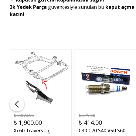
3k Yedek Parça
güvencesiyle sunulan bu
kaput açma 
katın!
₺ 3,073.95
₺ 579.60
₺ 1,900.00
₺ 414.00
Xc60 Travers Uç
C30 C70 S40 V50 S60