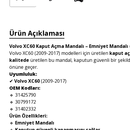
Ürün Açıklaması
Volvo XC60 Kaput Açma Mandalı – Emniyet Mandalı 
Volvo XC60 (2009-2017) modelleri için üretilen
kaput a
kalitede
üretilen bu mandal, kaputun güvenli bir şekilde
önüne geçer.
Uyumluluk:
✔
Volvo XC60
(2009-2017)
OEM Kodları:
🔹 31425790
🔹 30799172
🔹 31402332
Ürün Özellikleri:
🔹
Emniyet Mandalı
🔹
Kaputun güvenli kapanmasını sağlar