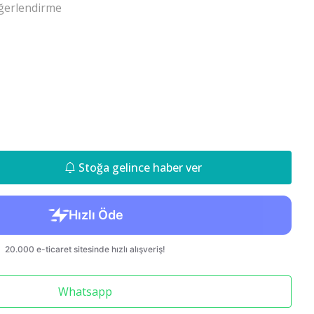
ğerlendirme
Cr-v 2018-
850 S70 C70
Stoğa gelince haber ver
Whatsapp