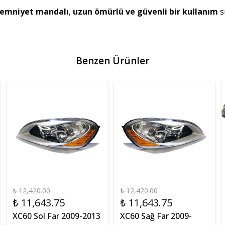
emniyet mandalı
,
uzun ömürlü ve güvenli bir kullanım
s
Benzen Ürünler
₺ 12,420.00
₺ 12,420.00
₺ 11,643.75
₺ 11,643.75
XC60 Sol Far 2009-2013
XC60 Sağ Far 2009-