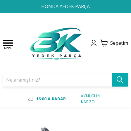
1
2
3
4
HONDA YEDEK PARÇA
Sepetim
Menu
AYNI GÜN
16:00 A KADAR
KARGO