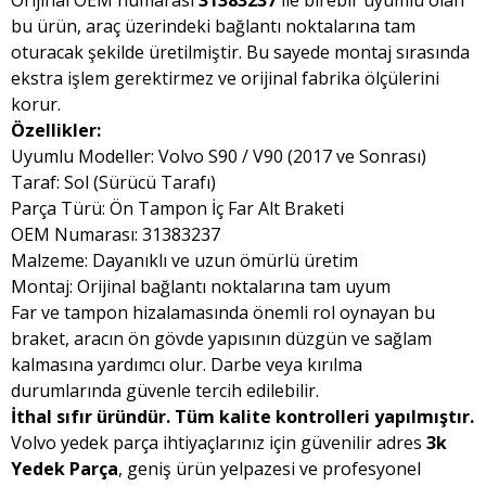
Orijinal OEM numarası
31383237
ile birebir uyumlu olan
bu ürün, araç üzerindeki bağlantı noktalarına tam
oturacak şekilde üretilmiştir. Bu sayede montaj sırasında
ekstra işlem gerektirmez ve orijinal fabrika ölçülerini
korur.
Özellikler:
Uyumlu Modeller: Volvo S90 / V90 (2017 ve Sonrası)
Taraf: Sol (Sürücü Tarafı)
Parça Türü: Ön Tampon İç Far Alt Braketi
OEM Numarası: 31383237
Malzeme: Dayanıklı ve uzun ömürlü üretim
Montaj: Orijinal bağlantı noktalarına tam uyum
Far ve tampon hizalamasında önemli rol oynayan bu
braket, aracın ön gövde yapısının düzgün ve sağlam
kalmasına yardımcı olur. Darbe veya kırılma
durumlarında güvenle tercih edilebilir.
İthal sıfır üründür. Tüm kalite kontrolleri yapılmıştır.
Volvo yedek parça ihtiyaçlarınız için güvenilir adres
3k
Yedek Parça
, geniş ürün yelpazesi ve profesyonel