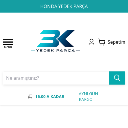
1
2
3
4
HONDA YEDEK PARÇA
Sepetim
Menu
AYNI GÜN
16:00 A KADAR
KARGO