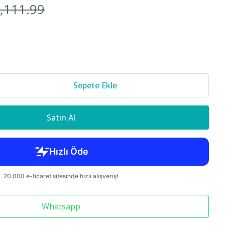
1,111.99
Cr-v 2018-
850 S70 C70
Sepete Ekle
Satın Al
Whatsapp