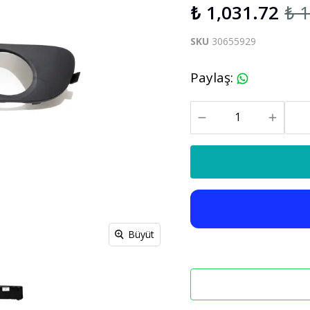
₺ 1,031.72
₺ 
S60 V60 2019-2025
SKU
30655929
Xc90
C30 C70
Paylaş
:
Xc90 2003-2013
xc90 2015-2025
Büyüt