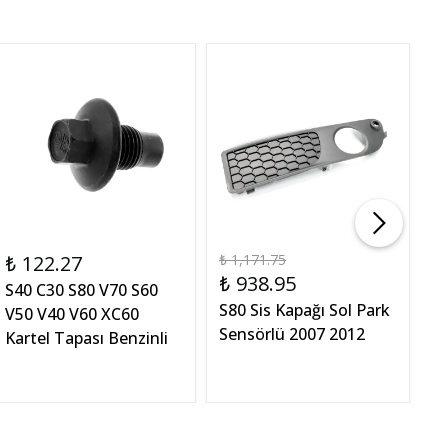
₺ 122.27
₺ 1,171.75
₺
₺ 938.95
S40 C30 S80 V70 S60
V
S80 Sis Kapağı Sol Park
V50 V40 V60 XC60
X
Sensörlü 2007 2012
Kartel Tapası Benzinli
D
Be