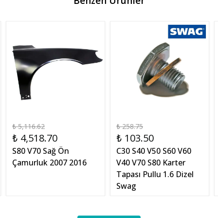
Benzen Ürünler
₺ 5,116.62
₺ 258.75
₺ 4,518.70
₺ 103.50
S80 V70 Sağ Ön
C30 S40 V50 S60 V60
Çamurluk 2007 2016
V40 V70 S80 Karter
Tapası Pullu 1.6 Dizel
Swag