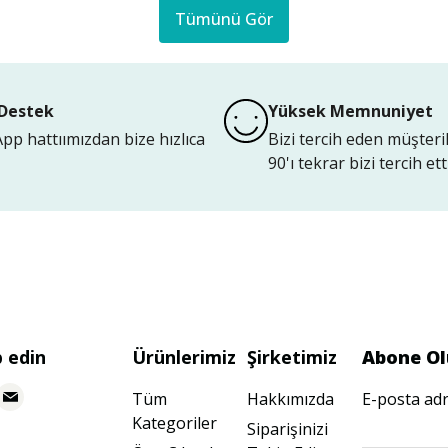
Tümünü Gör
Destek
Yüksek Memnuniyet
p hattıımızdan bize hızlıca
Bizi tercih eden müşteri
90'ı tekrar bizi tercih etti
p edin
Ürünlerimiz
Şirketimiz
Abone Ol
Tüm
Hakkımızda
E-posta adr
Kategoriler
Siparişinizi