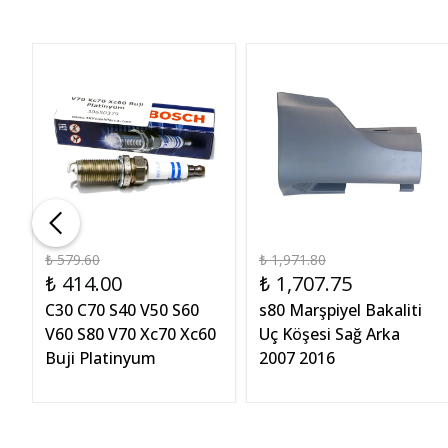
₺ 579.60
₺ 1,971.80
₺ 414.00
₺ 1,707.75
C30 C70 S40 V50 S60
s80 Marşpiyel Bakaliti
V60 S80 V70 Xc70 Xc60
Uç Köşesi Sağ Arka
Buji Platinyum
2007 2016