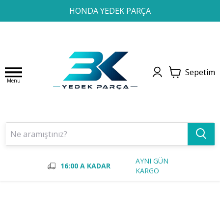
1
2
3
4
HONDA YEDEK PARÇA
Sepetim
Menu
AYNI GÜN
16:00 A KADAR
KARGO