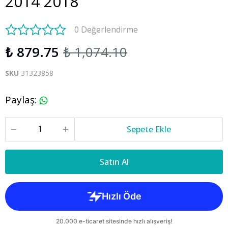
2014 2018
0 Değerlendirme
₺ 879.75
₺ 1,074.10
SKU
31323858
Paylaş
:
Sepete Ekle
Satın Al