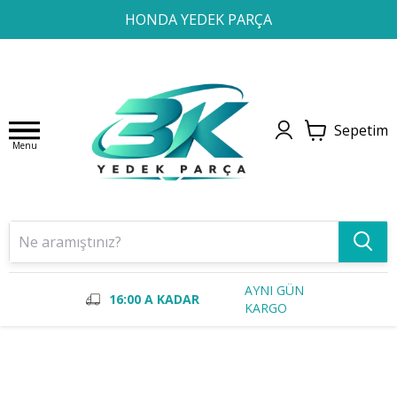
1
2
3
4
HONDA YEDEK PARÇA
Sepetim
Menu
AYNI GÜN
16:00 A KADAR
KARGO