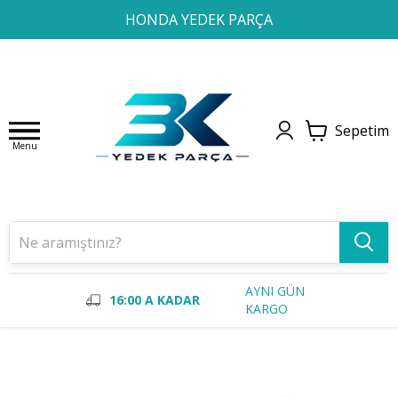
1
2
3
4
HONDA YEDEK PARÇA
Sepetim
Menu
AYNI GÜN
16:00 A KADAR
KARGO