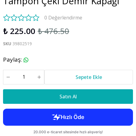
Tampon Çeki Demir Kapağı
0 Değerlendirme
₺ 225.00
₺ 476.50
SKU
39802519
Paylaş
:
Sepete Ekle
Satın Al