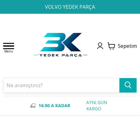
1
2
3
4
VOLVO YEDEK PARÇA
Sepetim
Menu
AYNI GÜN
16:00 A KADAR
KARGO