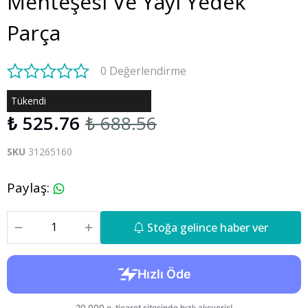
Menteşesi Ve Yayı Yedek
Parça
0 Değerlendirme
Tükendi
₺ 525.76
₺ 688.56
SKU
31265160
Paylaş
:
Stoğa gelince haber ver