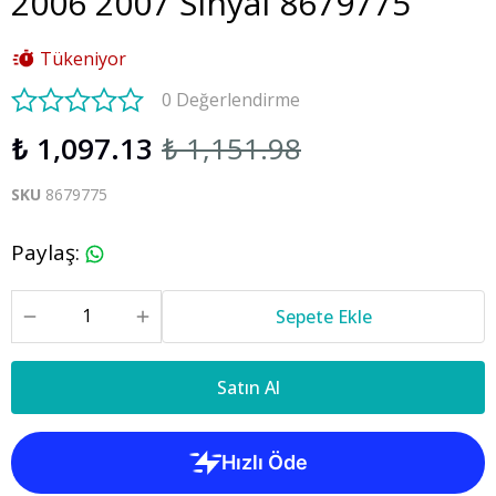
2006 2007 Sinyal 8679775
Tükeniyor
0 Değerlendirme
₺ 1,097.13
₺ 1,151.98
SKU
8679775
Paylaş
:
Sepete Ekle
Satın Al