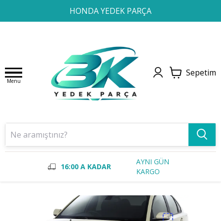
1
2
3
4
HONDA YEDEK PARÇA
Sepetim
Menu
AYNI GÜN
16:00 A KADAR
KARGO