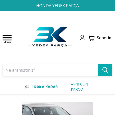
1
2
3
4
HONDA YEDEK PARÇA
Sepetim
Menu
AYNI GÜN
16:00 A KADAR
KARGO