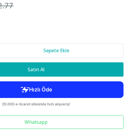
2.77
Cr-v 2018-
850 S70 C70
Sepete Ekle
Satın Al
Whatsapp