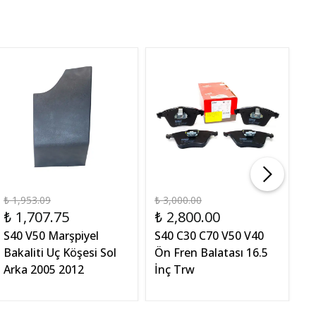
₺ 1,953.09
₺ 3,000.00
₺ 
₺ 1,707.75
₺ 2,800.00
₺
S40 V50 Marşpiyel
S40 C30 C70 V50 V40
S
Bakaliti Uç Köşesi Sol
Ön Fren Balatası 16.5
L
Arka 2005 2012
İnç Trw
M