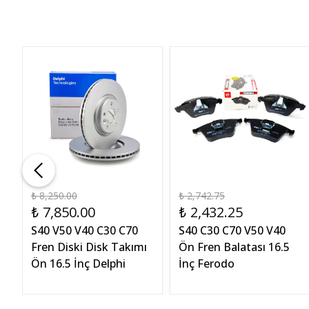
₺ 8,250.00
₺ 2,742.75
₺ 7,850.00
₺ 2,432.25
en
S40 V50 V40 C30 C70
S40 C30 C70 V50 V40
Fren Diski Disk Takımı
Ön Fren Balatası 16.5
Ön 16.5 İnç Delphi
İnç Ferodo