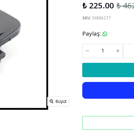
₺ 225.00
₺ 46
S60 V60 2019-2025
SKU
39886277
Xc90
C30 C70
Paylaş
:
Xc90 2003-2013
xc90 2015-2025
Büyüt