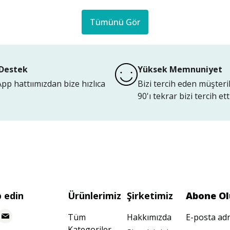
Tümünü Gör
Destek
Yüksek Memnuniyet
p hattıımızdan bize hızlıca
Bizi tercih eden müşteri
90'ı tekrar bizi tercih etti
p edin
Ürünlerimiz
Şirketimiz
Abone Ol
Tüm
Hakkımızda
E-posta adr
Kategoriler