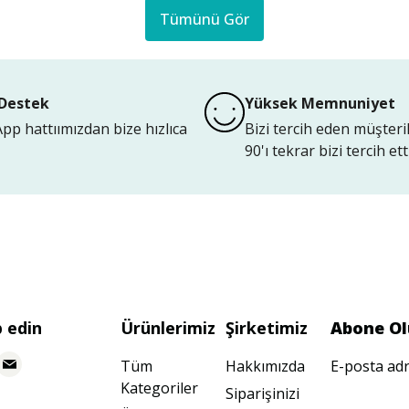
Tümünü Gör
Destek
Yüksek Memnuniyet
p hattıımızdan bize hızlıca
Bizi tercih eden müşteri
90'ı tekrar bizi tercih etti
p edin
Ürünlerimiz
Şirketimiz
Abone Ol
Tüm
Hakkımızda
E-posta adr
Kategoriler
Siparişinizi