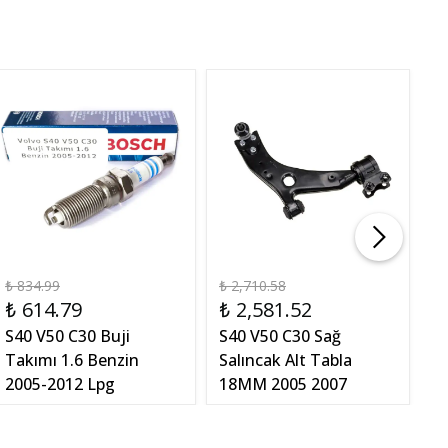
₺ 834.99
₺ 2,710.58
₺ 
₺ 614.79
₺ 2,581.52
₺
S40 V50 C30 Buji
S40 V50 C30 Sağ
S
Takımı 1.6 Benzin
Salıncak Alt Tabla
A
2005-2012 Lpg
18MM 2005 2007
Bi