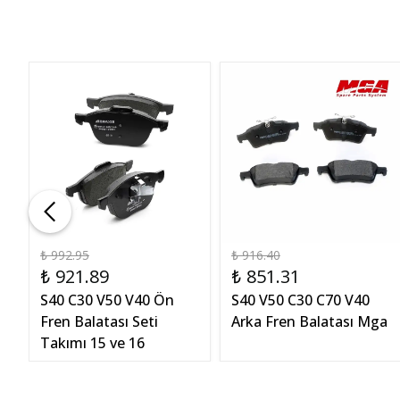
₺ 992.95
₺ 916.40
₺ 921.89
₺ 851.31
S40 C30 V50 V40 Ön
S40 V50 C30 C70 V40
Fren Balatası Seti
Arka Fren Balatası Mga
Takımı 15 ve 16