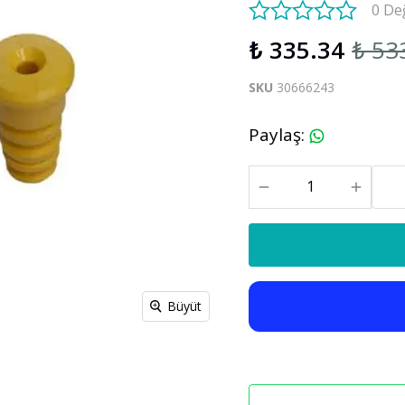
0 De
S60 V60 2019-2025
₺ 335.34
₺ 53
Xc90
C30 C70
SKU
30666243
Xc90 2003-2013
xc90 2015-2025
Paylaş
:
Büyüt