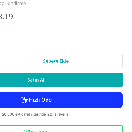
ğerlendirme
Cr-v 2018-
3.19
850 S70 C70
Sepete Ekle
Satın Al