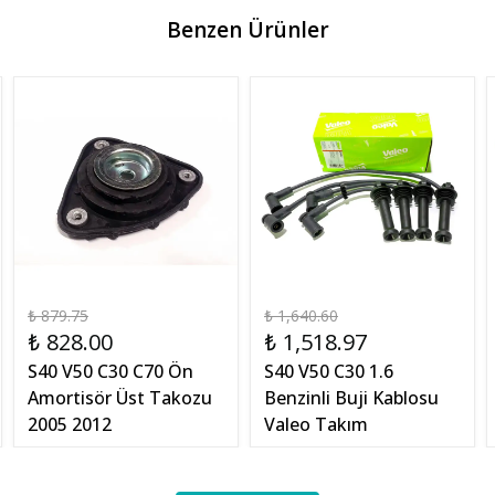
Benzen Ürünler
₺ 879.75
₺ 1,640.60
₺ 828.00
₺ 1,518.97
S40 V50 C30 C70 Ön
S40 V50 C30 1.6
Amortisör Üst Takozu
Benzinli Buji Kablosu
2005 2012
Valeo Takım