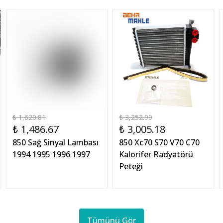
₺ 1,620.81
₺ 3,252.99
₺ 1,486.67
₺ 3,005.18
850 Sağ Sinyal Lambası
850 Xc70 S70 V70 C70
1994 1995 1996 1997
Kalorifer Radyatörü
Peteği
Tümünü Gör