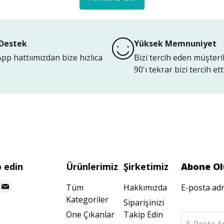
Destek
Yüksek Memnuniyet
p hattıımızdan bize hızlıca
Bizi tercih eden müşteri
90'ı tekrar bizi tercih etti
p edin
Ürünlerimiz
Şirketimiz
Abone Ol
Tüm
Hakkımızda
E-posta adr
Kategoriler
Siparişinizi
Öne Çıkanlar
Takip Edin