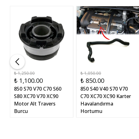
₺ 1,250.00
₺ 1,050.00
₺ 1,100.00
₺ 850.00
850 S70 V70 C70 S60
850 S40 V40 S70 V70
S80 XC70 V70 XC90
C70 XC70 XC90 Karter
Motor Alt Travers
Havalandırma
Burcu
Hortumu