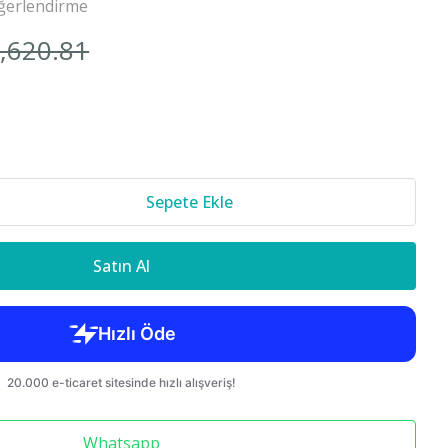
ğerlendirme
Cr-v 2018-
1,620.81
850 S70 C70
Sepete Ekle
Satın Al
Whatsapp