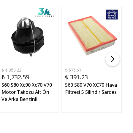
₺ 1,953.22
₺ 575.67
₺ 
₺ 1,732.59
₺ 391.23
₺
S60 S80 Xc90 Xc70 V70
S60 S80 V70 XC70 Hava
S
Motor Takozu Alt Ön
Filtresi 5 Silindir Sardes
H
Ve Arka Benzinli