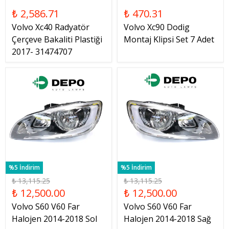
₺ 2,586.71
₺ 470.31
Volvo Xc40 Radyatör
Volvo Xc90 Dodig
Çerçeve Bakaliti Plastiği
Montaj Klipsi Set 7 Adet
2017- 31474707
%5 İndirim
%5 İndirim
₺ 13,115.25
₺ 13,115.25
₺ 12,500.00
₺ 12,500.00
Volvo S60 V60 Far
Volvo S60 V60 Far
Halojen 2014-2018 Sol
Halojen 2014-2018 Sağ