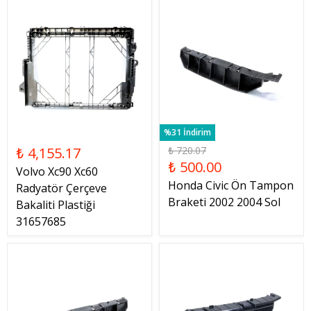
%31 İndirim
₺ 4,155.17
₺ 720.07
₺ 500.00
Volvo Xc90 Xc60
Honda Civic Ön Tampon
Radyatör Çerçeve
Braketi 2002 2004 Sol
Bakaliti Plastiği
31657685