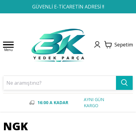
1
2
3
4
GÜVENLİ E-TİCARETİN ADRESİ !!
Sepetim
Menu
AYNI GÜN
16:00 A KADAR
KARGO
NGK