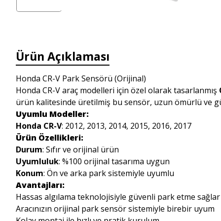
Ürün Açıklaması
Honda CR-V Park Sensörü (Orijinal)
Honda CR-V araç modelleri için özel olarak tasarlanmış
ürün kalitesinde üretilmiş bu sensör, uzun ömürlü ve gü
Uyumlu Modeller:
Honda CR-V
: 2012, 2013, 2014, 2015, 2016, 2017
Ürün Özellikleri:
Durum
: Sıfır ve orijinal ürün
Uyumluluk
: %100 orijinal tasarıma uygun
Konum
: Ön ve arka park sistemiyle uyumlu
Avantajları:
Hassas algılama teknolojisiyle güvenli park etme sağlar
Aracınızın orijinal park sensör sistemiyle birebir uyum
Kolay montaj ile hızlı ve pratik kurulum