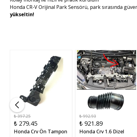
Honda CR-V Orijinal Park Sensörü, park sırasında güvenli
yükseltin!
₺ 397.25
₺ 992.93
₺ 279.45
₺ 921.89
Honda Crv Ön Tampon
Honda Crv 1.6 Dizel