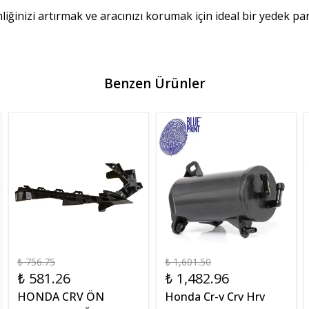
ğinizi artırmak ve aracınızı korumak için ideal bir yedek pa
Benzen Ürünler
₺ 756.75
₺ 1,601.50
₺ 581.26
₺ 1,482.96
HONDA CRV ÖN
Honda Cr-v Crv Hrv