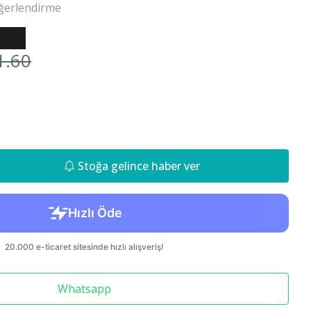
ğerlendirme
Cr-v 2018-
1.60
850 S70 C70
Stoğa gelince haber ver
Whatsapp