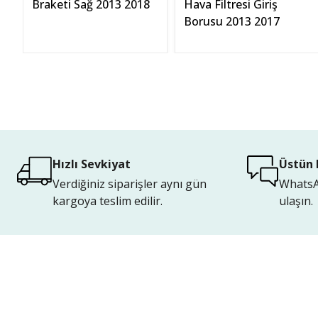
8
Braketi Sağ 2013 2018
Hava Filtresi Giriş
Borusu 2013 2017
Hızlı Sevkiyat
Üstün 
Verdiğiniz siparişler aynı gün
WhatsAp
kargoya teslim edilir.
ulaşın.