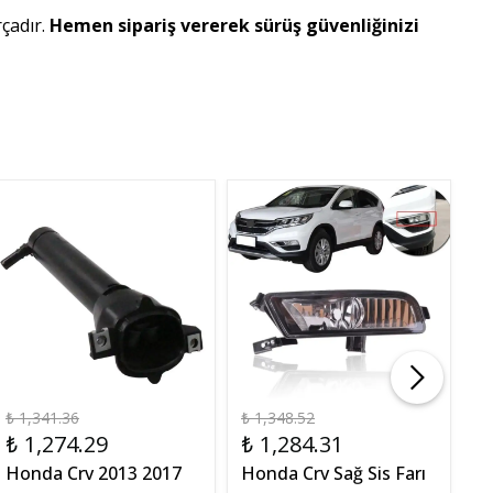
rçadır.
Hemen sipariş vererek sürüş güvenliğinizi
₺ 1,341.36
₺ 1,348.52
₺ 
₺ 1,274.29
₺ 1,284.31
₺
Honda Crv 2013 2017
Honda Crv Sağ Sis Farı
H