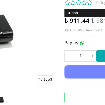
0 De
S60 V60 2019-2025
Tükendi
₺ 911.44
₺ 98
Xc90
C30 C70
Xc90 2003-2013
SKU
39680-TOA-R51-M1
xc90 2015-2025
Paylaş
:
Büyüt