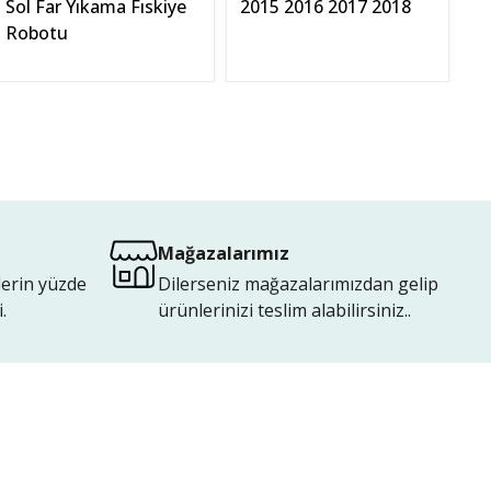
Sol Far Yıkama Fıskiye
2015 2016 2017 2018
So
Robotu
K
Mağazalarımız
lerin yüzde
Dilerseniz mağazalarımızdan gelip
.
ürünlerinizi teslim alabilirsiniz..