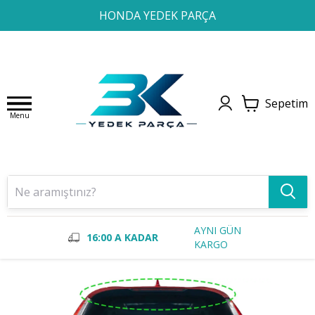
1
2
3
4
HONDA YEDEK PARÇA
Sepetim
Menu
AYNI GÜN
16:00 A KADAR
KARGO