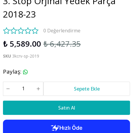
3. Stop Orjinal Yedek Parça
2018-23
0 Değerlendirme
₺ 5,589.00
₺ 6,427.35
SKU
3kcrv-sp-2019
Paylaş
:
Sepete Ekle
Satın Al