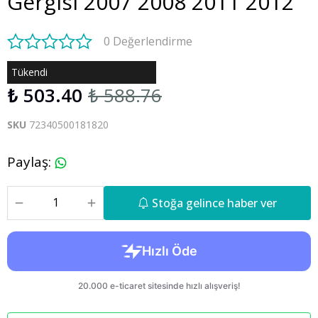
Gergisi 2007 2008 2011 2012
0 Değerlendirme
Tükendi
₺ 503.40
₺ 588.76
SKU
72340500181820
Paylaş
:
Stoğa gelince haber ver