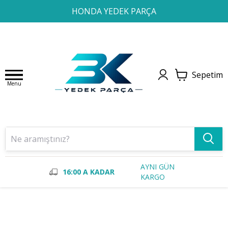
1
2
3
4
HONDA YEDEK PARÇA
Sepetim
Menu
AYNI GÜN
16:00 A KADAR
KARGO