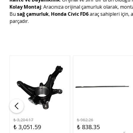
Kolay Montaj
: Aracınıza orijinal çamurluk olarak, monta
Bu
sağ çamurluk
,
Honda Civic FD6
araç sahipleri için
parçadır.
₺ 3,204.17
₺ 962.26
₺ 3,051.59
₺ 838.35