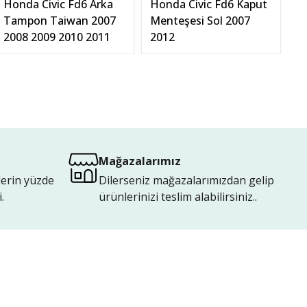
Honda Civic Fd6 Arka
Honda Civic Fd6 Kaput
H
Tampon Taiwan 2007
Menteşesi Sol 2007
A
2008 2009 2010 2011
2012
Mağazalarımız
lerin yüzde
Dilerseniz mağazalarımızdan gelip
.
ürünlerinizi teslim alabilirsiniz..