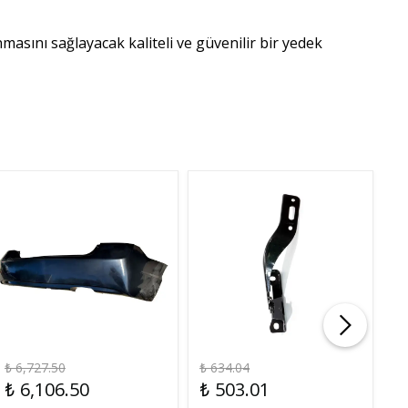
sını sağlayacak kaliteli ve güvenilir bir yedek
₺ 6,727.50
₺ 634.04
₺ 
₺ 6,106.50
₺ 503.01
₺