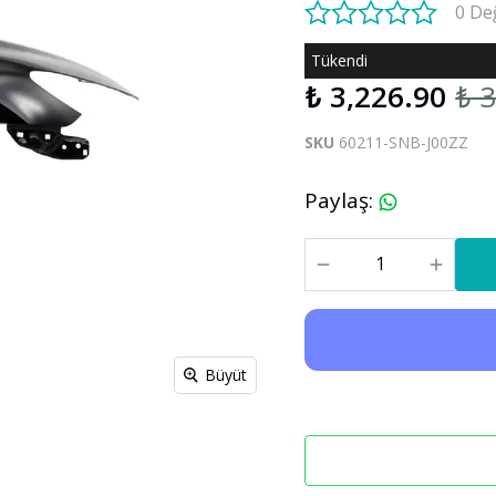
0 De
S60 V60 2019-2025
Tükendi
₺ 3,226.90
₺ 
Xc90
C30 C70
Xc90 2003-2013
SKU
60211-SNB-J00ZZ
xc90 2015-2025
Paylaş
:
Büyüt