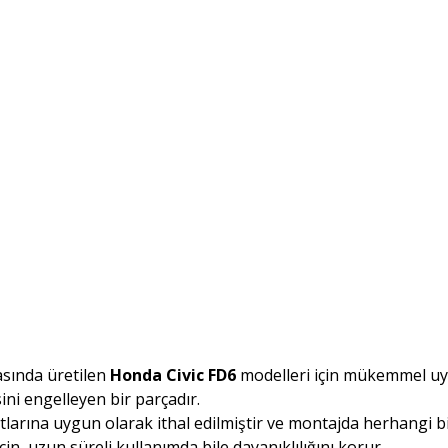
rasında üretilen
Honda Civic FD6
modelleri için mükemmel uyu
ini engelleyen bir parçadır.
rtlarına uygun olarak ithal edilmiştir ve montajda herhangi
 için, uzun süreli kullanımda bile dayanıklılığını korur.