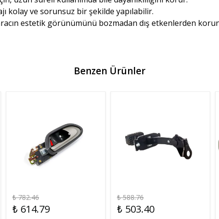
jı kolay ve sorunsuz bir şekilde yapılabilir.
, aracın estetik görünümünü bozmadan dış etkenlerden korunma
Benzen Ürünler
₺ 782.46
₺ 588.76
₺ 614.79
₺ 503.40