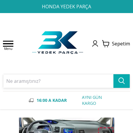
1
2
3
4
HONDA YEDEK PARÇA
Sepetim
Menu
AYNI GÜN
16:00 A KADAR
KARGO