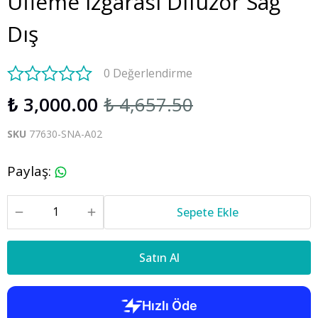
Üfleme Izgarası Difüzör Sağ
Dış
0 Değerlendirme
₺ 3,000.00
₺ 4,657.50
SKU
77630-SNA-A02
Paylaş
:
Sepete Ekle
Satın Al